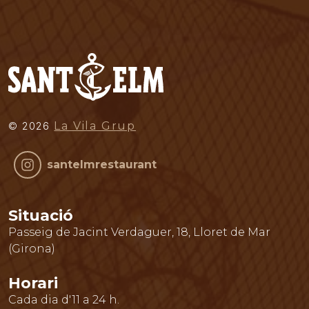
La Vila Grup
©
2026
santelmrestaurant
Situació
Passeig de Jacint Verdaguer, 18
,
Lloret de Mar
(
Girona
)
Horari
Cada dia d'11 a 24 h.