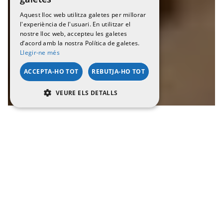
SPANISH
Aquest lloc web utilitza galetes per millorar
l'experiència de l'usuari. En utilitzar el
ENGLISH
nostre lloc web, accepteu les galetes
d’acord amb la nostra Política de galetes.
Llegir-ne més
ACCEPTA-HO TOT
REBUTJA-HO TOT
VEURE ELS DETALLS
RENDIMENT
ORIENTACIÓ
FUNCIONALITAT
Rendiment
Orientació
De la llotja al plat
Funcionalitat